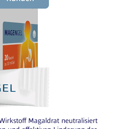
irkstoff Magaldrat neutralisiert
n und effektiven Linderung der