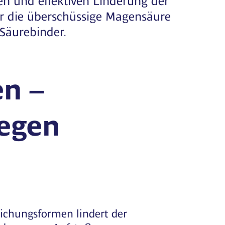
nur die überschüssige Magensäure
 Säurebinder.
en –
gegen
eichungsformen lindert der