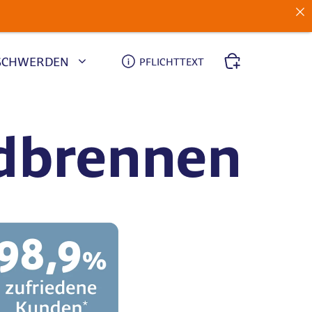
SCHWERDEN
PFLICHT­TEXT
dbrennen